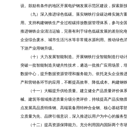
设。鼓励有条件的地区开展电炉钢发展示范区建设，探索新技
（九）深入推进绿色低碳。落实钢铁行业碳达峰实施方
用。支持构建钢铁生产全过程碳排放数据管理体系，参与全
推进钢铁企业清洁运输，完善有利于绿色低碳发展的差别化
企业综合废水、城市生活污水等非常规水源利用。推动绿色
下游产业用钢升级。
（十）大力发展智能制造。开展钢铁行业智能制造行动计
突破一批智能制造关键共性技术，遴选一批推广应用场景，
数据中心，提升数据资源管理和服务能力。依托龙头企业推
产和营销各环节的应用，不断提
高效
率、降低成本。构建钢
（十一）大幅提升供给质量。建立健全产品质量评价体
械、建筑等领域推进质量分级分类评价，持续提高产品实物
点发展高品质特殊钢、高端装备用特种合金钢、核心基础零部
立质量为先、品牌引领意识，深入推进以用户为中心的服务
（十二）提高资源保障能力。充分利用国内国际两个市