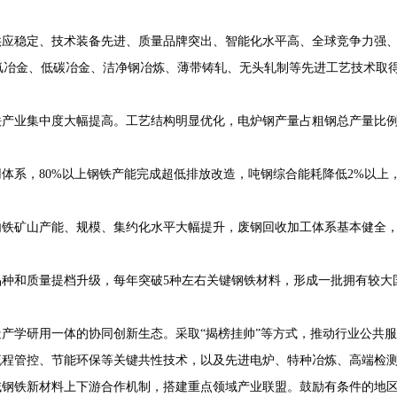
源供应稳定、技术装备先进、质量品牌突出、智能化水平高、全球竞争力强
，氢冶金、低碳冶金、洁净钢冶炼、薄带铸轧、无头轧制等先进工艺技术取得
产业集中度大幅提高。工艺结构明显优化，电炉钢产量占粗钢总产量比例
系，80%以上钢铁产能完成超低排放改造，吨钢综合能耗降低2%以上，水
内铁矿山产能、规模、集约化水平大幅提升，废钢回收加工体系基本健全
种和质量提档升级，每年突破5种左右关键钢铁材料，形成一批拥有较大
产学研用一体的协同创新生态。采取“揭榜挂帅”等方式，推动行业公共
流程管控、节能环保等关键共性技术，以及先进电炉、特种冶炼、高端检
域钢铁新材料上下游合作机制，搭建重点领域产业联盟。鼓励有条件的地