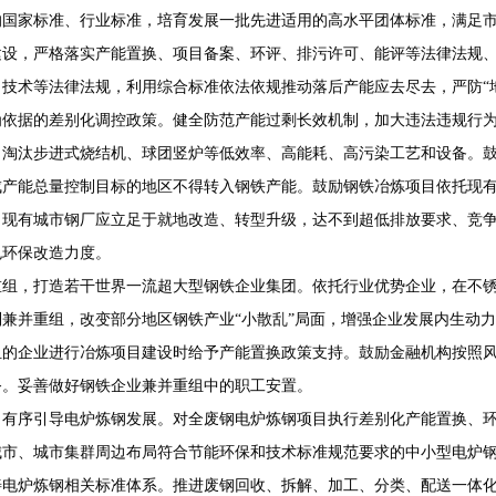
的
国家
标准、行业标准，培育发展一批先进适用的高水平团体标准，满足
建设，严格落实产能置换、项目备案、环评、排污许可、能评等法律法规
技术等法律法规，利用综合标准依法依规推动落后产能应去尽去，严防“
为依据的差别化调控政策。健全防范产能过剩长效机制，加大违法违规行
，淘汰步进式烧结机、球团竖炉等低效率、高能耗、高污染工艺和设备。
成产能总量控制目标的地区不得转入钢铁产能。鼓励钢铁冶炼项目依托现
。现有城市钢厂应立足于就地改造、转型升级，达不到超低排放要求、竞
色环保改造力度。
重组，打造若干世界
一流
超大型钢铁企业集团。依托行业优势企业，在不
制兼并重组，改变部分地区钢铁产业“小散乱”局面，增强企业发展内生动
组的企业进行冶炼项目建设时给予产能置换政策支持。鼓励金融机构按照
务。妥善做好钢铁企业兼并重组中的职工安置。
，有序引导电炉炼钢发展。对全废钢电炉炼钢项目执行差别化产能置换、
城市、城市集群周边布局符合节能环保和技术标准规范要求的中小型电炉
善电炉炼钢相关标准体系。推进废钢回收、拆解、加工、分类、配送一体