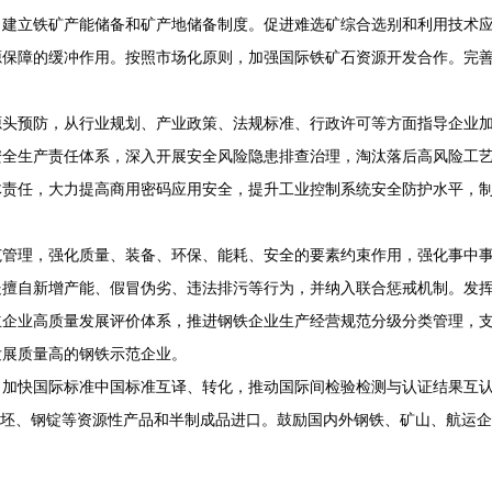
，建立铁矿产能储备和矿产地储备制度。促进难选矿综合选别和利用技术
源保障的缓冲作用。按照市场化原则，加强国际铁矿石资源开发合作。完
源头预防，从行业规划、产业政策、法规标准、行政许可等方面指导企业
安全生产责任体系，深入开展安全风险隐患排查治理，淘汰落后高风险工
体责任，大力提高商用密码应用安全，提升工业控制系统安全防护水平，
管理，强化质量、装备、环保、能耗、安全的要素约束作用，强化事中事
处擅自新增产能、假冒伪劣、违法排污等行为，并纳入联合惩戒机制。发
企业高质量发展评价体系，推进钢铁企业生产经营规范分级分类管理，支
发展质量高的钢铁示范企业。
，加快国际标准中国标准互译、转化，推动国际间检验检测与认证结果互
钢坯、钢锭等资源性产品和半制成品进口。鼓励国内外钢铁、矿山、航运