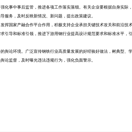
，强化事中事后监管，推进各项工作落实落细。有关企业要根据自身实际
指导服务，及时反映新情况、新问题，提出政策建议。
。发挥
国家
产融合作平台作用，积极支持企业承担关键技术攻关和前沿技
需求引导和标准引领，推进下游用钢行业提高设计规范要求和标准水平，
好的舆论环境。广泛宣传钢铁行业高质量发展的好经验好做法，树典型、
强舆论监督，及时曝光违法违规行为，强化负面警示。
工业和信
生态环
2022年1