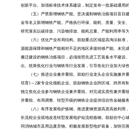
创新平台。加强标准技术体系建设，制定发布一批基础通用
（五）严禁新增钢铁产能。坚决遏制钢铁冶炼项目盲目
金等名义新增钢铁产能。严格执行环保、能耗、质量、安全、
研究落实以碳排放、污染物排放、能耗总量、产能利用率等
（六）优化产业布局结构。鼓励重点区域提高淘汰标准
源能源保障和钢铁产能相对不足的地区承接转移产能。未完
搬迁建设的钢铁冶炼项目，必须按照先进工艺装备水平建设
出。统筹焦化行业与钢铁等行业发展，引导焦化行业加大绿
（七）推进企业兼并重组。鼓励行业龙头企业实施兼并
培育1～2家专业化领航企业。鼓励钢铁企业跨区域、跨所有
独立焦化企业参与钢铁企业兼并重组。对完成实质性兼并重
并重组、布局调整、转型升级的钢铁企业提供综合性金融服
（八）有序发展电炉炼钢。推进废钢资源高质
高效
利用
长流程企业就地改造转型发展电炉短流程炼钢。鼓励在中心
同消纳城市及周边废弃物。积极发展新型电炉装备，加快完