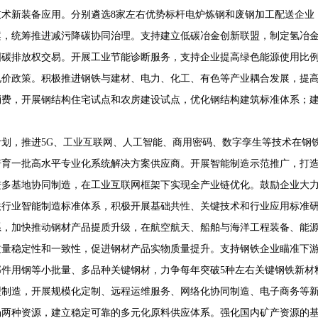
术新装备应用。分别遴选8家左右优势标杆电炉炼钢和废钢加工配送企业
案，统筹推进减污降碳协同治理。支持建立低碳冶金创新联盟，制定氢冶
国碳排放权交易。开展工业节能诊断服务，支持企业提高绿色能源使用比
电价政策。积极推进钢铁与建材、电力、化工、有色等产业耦合发展，提
消费，开展钢结构住宅试点和农房建设试点，优化钢结构建筑标准体系；
划，推进5G、工业互联网、人工智能、商用密码、数字孪生等技术在钢
培育一批高水平专业化系统解决方案供应商。开展智能制造示范推广，打
进多基地协同制造，在工业互联网框架下实现全产业链优化。鼓励企业大
铁行业智能制造标准体系，积极开展基础共性、关键技术和行业应用标准
系，加快推动钢材产品提质升级，在航空航天、船舶与海洋工程装备、能
质量稳定性和一致性，促进钢材产品实物质量提升。支持钢铁企业瞄准下
件用钢等小批量、多品种关键钢材，力争每年突破5种左右关键钢铁新材
型制造，开展规模化定制、远程运维服务、网络化协同制造、电子商务等
场两种资源，建立稳定可靠的多元化原料供应体系。强化国内矿产资源的