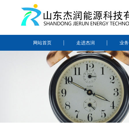
网站首页
走进杰润
业务