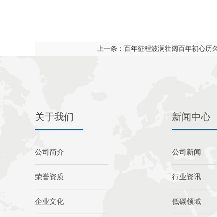
上一条：
百年征程波澜壮阔百年初心历
关于我们
新闻中心
公司简介
公司新闻
荣誉资质
行业资讯
企业文化
低碳领域