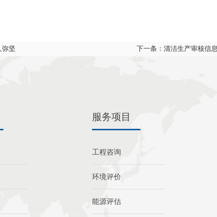
久弥坚
下一条：
清洁生产审核信息
服务项目
工程咨询
环境评价
能源评估