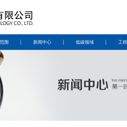
范围
新闻中心
低碳领域
工